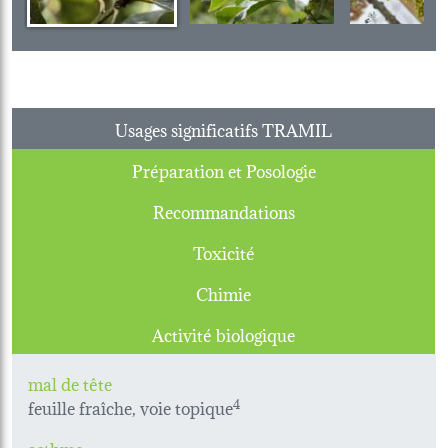
Usages significatifs TRAMIL
Préparation et Posologie
Recommandations
Toxicité
Chimie
Activité biologique
mal de tête
feuille fraîche, voie topique
4
asthme