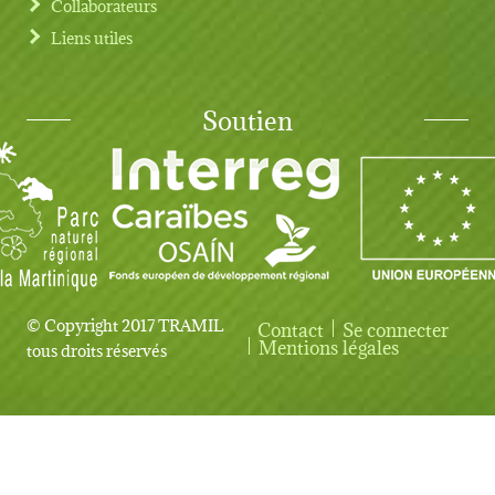
Collaborateurs
Liens utiles
Soutien
© Copyright 2017 TRAMIL
Contact
Se connecter
User account menu
Mentions légales
tous droits réservés