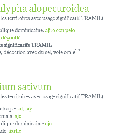
alypha alopecuroidea
 les territoires avec usage significatif TRAMIL)
lique dominicaine:
ajito con pelo
dégonflé
s significatifs TRAMIL
e, décoction avec du sel, voie orale
1-2
lium sativum
 les territoires avec usage significatif TRAMIL)
eloupe:
ail
lay
emala:
ajo
lique dominicaine:
ajo
de:
garlic