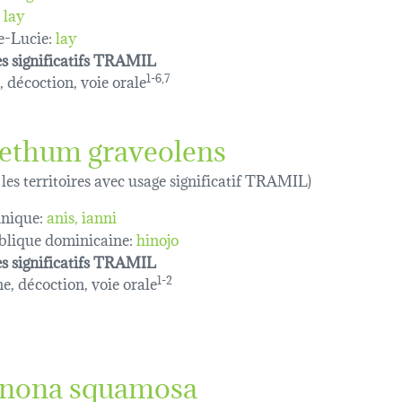
lay
e-Lucie:
lay
s significatifs TRAMIL
, décoction, voie orale
1-6,7
ethum graveolens
 les territoires avec usage significatif TRAMIL)
nique:
anis
ianni
lique dominicaine:
hinojo
s significatifs TRAMIL
e, décoction, voie orale
1-2
nona squamosa