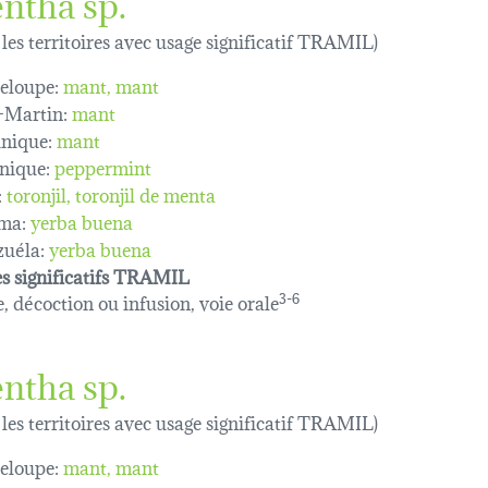
ntha sp.
 les territoires avec usage significatif TRAMIL)
eloupe:
mant
mant
-Martin:
mant
nique:
mant
nique:
peppermint
:
toronjil
toronjil de menta
ma:
yerba buena
uéla:
yerba buena
s significatifs TRAMIL
e, décoction ou infusion, voie orale
3-6
ntha sp.
 les territoires avec usage significatif TRAMIL)
eloupe:
mant
mant