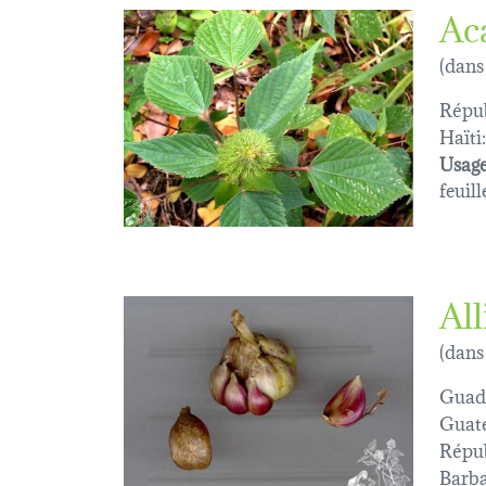
Ac
(dans
Répub
Haïti:
Usage
feuill
Al
(dans
Guad
Guat
Répub
Barba