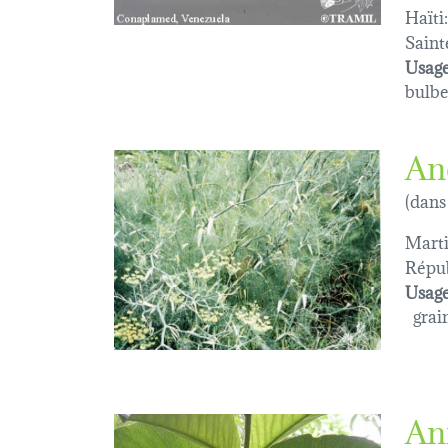
Haïti:
Saint
Usage
bulbe
An
(dans
Marti
Répub
Usage
grain
An