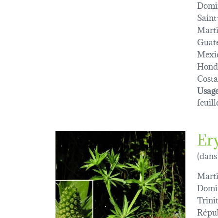
Domi
Saint
Marti
Guat
Mexi
Hond
Costa
Usage
feuill
Er
(dans
Marti
Domi
Trini
Répub