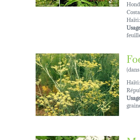
Hond
Costa
Haïti:
Usage
feuill
Fo
(dans
Haïti:
Répub
Usage
graine