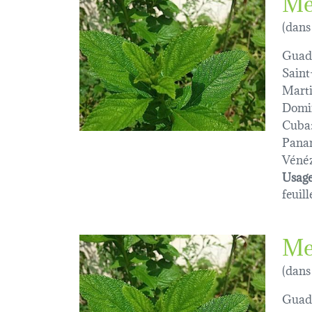
Me
(dans
Guad
Saint
Marti
Domi
Cuba
Pana
Vénéz
Usage
feuill
Me
(dans
Guad