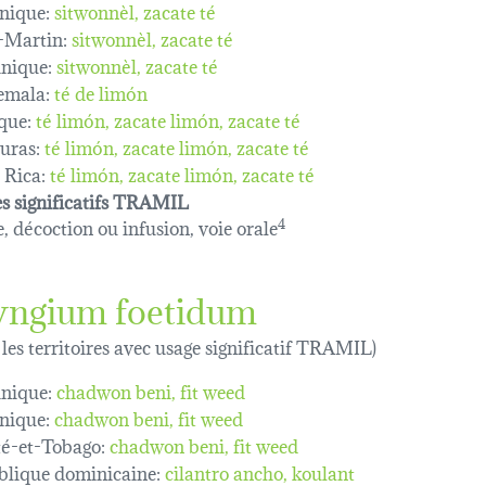
nique:
sitwonnèl
zacate té
-Martin:
sitwonnèl
zacate té
nique:
sitwonnèl
zacate té
emala:
té de limón
que:
té limón
zacate limón
zacate té
uras:
té limón
zacate limón
zacate té
 Rica:
té limón
zacate limón
zacate té
s significatifs TRAMIL
e, décoction ou infusion, voie orale
4
yngium foetidum
 les territoires avec usage significatif TRAMIL)
nique:
chadwon beni
fit weed
nique:
chadwon beni
fit weed
té-et-Tobago:
chadwon beni
fit weed
lique dominicaine:
cilantro ancho
koulant