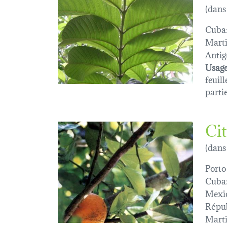
(dans
Cuba
Marti
Antig
Usage
feuill
parti
Ci
(dans
Porto
Cuba
Mexi
Répub
Marti