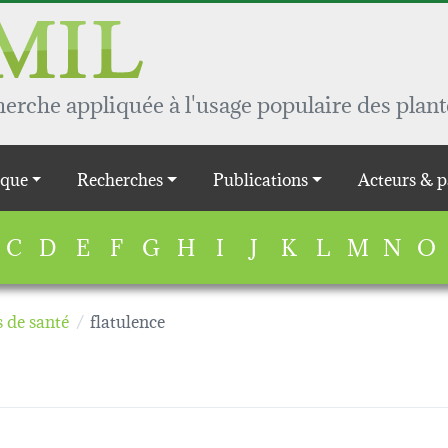
rche appliquée à l'usage populaire des plant
que
Recherches
Publications
Acteurs & p
C
D
E
F
G
H
I
J
K
L
M
N
O
 de santé
flatulence