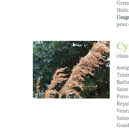
Gren
Haïti:
Usage
peau d
Cy
(dans
Antig
Trini
Barba
Saint
Porto
Répub
Vénéz
Saint
Guad