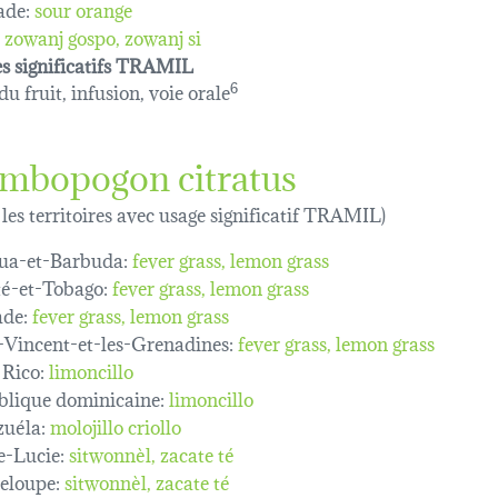
ade:
sour orange
zowanj gospo
zowanj si
s significatifs TRAMIL
u fruit, infusion, voie orale
6
mbopogon citratus
 les territoires avec usage significatif TRAMIL)
ua-et-Barbuda:
fever grass
lemon grass
té-et-Tobago:
fever grass
lemon grass
de:
fever grass
lemon grass
-Vincent-et-les-Grenadines:
fever grass
lemon grass
 Rico:
limoncillo
lique dominicaine:
limoncillo
uéla:
molojillo criollo
e-Lucie:
sitwonnèl
zacate té
eloupe:
sitwonnèl
zacate té