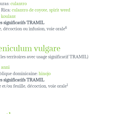
uras:
culantro
 Rica:
culantro de coyote
spirit weed
koulant
s significatifs TRAMIL
e, décoction ou infusion, voie orale
6
eniculum vulgare
 les territoires avec usage significatif TRAMIL)
anni
lique dominicaine:
hinojo
s significatifs TRAMIL
 et/ou feuille, décoction, voie orale
1