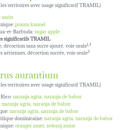
 les territoires avec usage significatif TRAMIL)
:
anón
nique:
pomm kannel
ua-et-Barbuda:
sugar apple
s significatifs TRAMIL
e, décoction sans sucre ajouté, voie orale
1,3
es aériennes, décoction sucrée, voie orale
3
trus aurantium
 les territoires avec usage significatif TRAMIL)
 Rico:
naranja agria
naranja de babor
:
naranja agria
naranja de babor
que:
naranja agria
naranja de babor
lique dominicaine:
naranja agria, naranja de babor
nique:
oranger amer
zowanj anmè