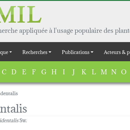
rche appliquée à l'usage populaire des plant
que
Recherches
Publications
Acteurs & p
C
D
E
F
G
H
I
J
K
L
M
N
O
identalis
ntalis
identalis
Sw.