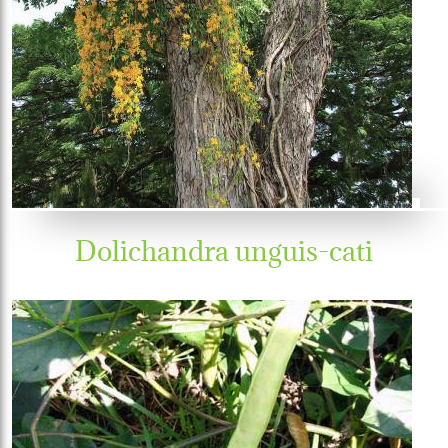
Dolichandra unguis-cati