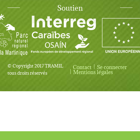
Soutien
© Copyright 2017 TRAMIL
Contact
Se connecter
User account menu
Mentions légales
tous droits réservés