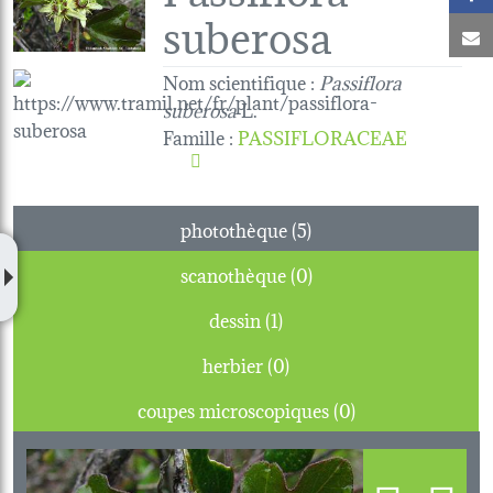
suberosa
C
Nom scientifique :
Passiflora
suberosa
L.
Famille
:
PASSIFLORACEAE
photothèque (5)
scanothèque (0)
dessin (1)
herbier (0)
coupes microscopiques (0)