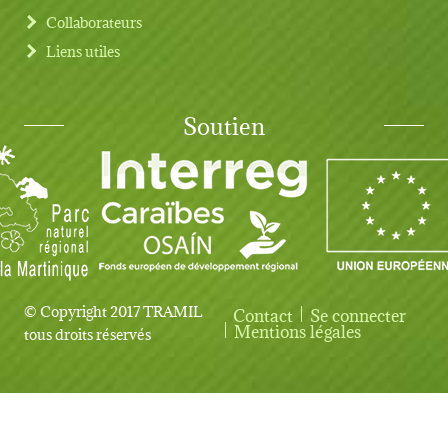
Collaborateurs
Liens utiles
Soutien
© Copyright 2017 TRAMIL
Contact
Se connecter
User account menu
Mentions légales
tous droits réservés