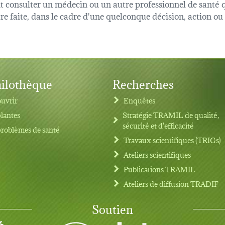
oit consulter un médecin ou un autre professionnel de sant
être faite, dans le cadre d'une quelconque décision, action o
ilothèque
Recherches
uvrir
Enquêtes
plantes
Stratégie TRAMIL de qualité,
sécurité et d'efficacité
problèmes de santé
Travaux scientifiques (TRIGs)
Ateliers scientifiques
Publications TRAMIL
Ateliers de diffusion TRADIF
Soutien