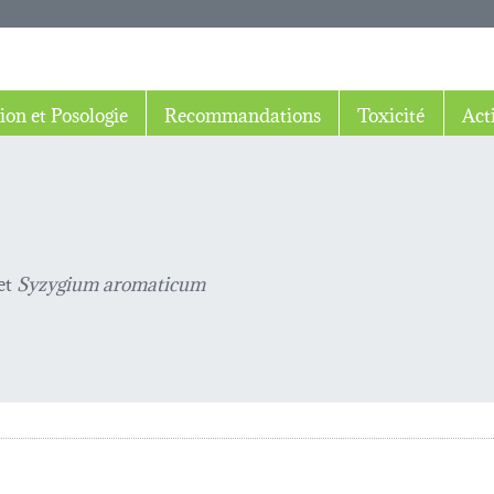
ion et Posologie
Recommandations
Toxicité
Act
et
Syzygium aromaticum