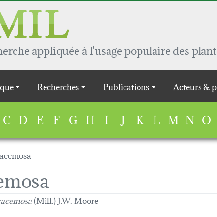
rche appliquée à l'usage populaire des plant
que
Recherches
Publications
Acteurs & p
C
D
E
F
G
H
I
J
K
L
M
N
O
racemosa
cemosa
racemosa
(Mill.) J.W. Moore