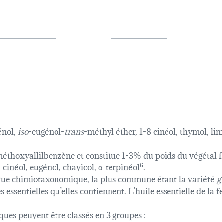
génol,
iso
-eugénol-
trans
-méthyl éther, 1-8 cinéol, thymol, l
diméthoxyallilbenzène et constitue 1-3% du poids du végétal f
8-cinéol, eugénol, chavicol, α-terpinéol
6
.
de vue chimiotaxonomique, la plus commune étant la variété
g
iles essentielles qu’elles contiennent. L’huile essentielle de 
iques peuvent être classés en 3 groupes :