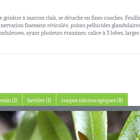
 grisâtre à marron clair, se détache en fines couches. Feuill
 à nervation finement réticulée, points pellucides glandulair
nduleuses, ayant plusieurs étamines; calice à 5 lobes, larges 
dessin (1)
herbier (1)
coupes microscopiques (8)