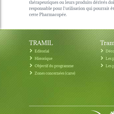
thérapeutiques ou leurs produits dérivés d
responsable pour l'utilisation qui pourrait 
cette Pharmacopée.
TRAMIL
Tram
Editorial
Déco
Historique
Les 
Objectif du programme
Les 
Footer menu
Zones concernées (carte)