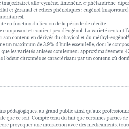
majoritaire), allo-cymène, limonène, α-phélandrène, dipent
llal et géranial et éthers phénoliques : eugénol (majoritaire
oritaires).
te en fonction du lieu ou de la période de récolte.
e ce composant et contient peu d’eugénol. La variété sentant l
par son contenu en dérivés du chavicol et du méthyl-eugénol
4
nne un maximum de 3,9% d’huile essentielle, dont le composa
dis que les variétés anisées contiennent approximativement
e l’odeur citronnée se caractérisant par un contenu où domi
fins pédagogiques, au grand public ainsi qu'aux professionnel
ale que ce soit. Compte tenu du fait que certaines parties de
 encore provoquer une interaction avec des médicaments, tout