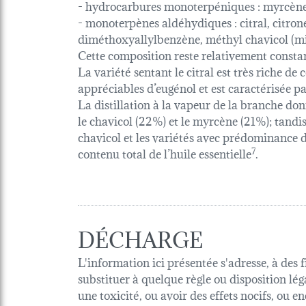
- hydrocarbures monoterpéniques : myrcène (
- monoterpènes aldéhydiques : citral, citrone
diméthoxyallylbenzène, méthyl chavicol (min
Cette composition reste relativement constan
La variété sentant le citral est très riche d
appréciables d’eugénol et est caractérisée 
La distillation à la vapeur de la branche do
le chavicol (22%) et le myrcène (21%); tan
chavicol et les variétés avec prédominance d
contenu total de l’huile essentielle
7
.
DÉCHARGE
L'information ici présentée s'adresse, à des 
substituer à quelque règle ou disposition lég
une toxicité, ou avoir des effets nocifs, ou