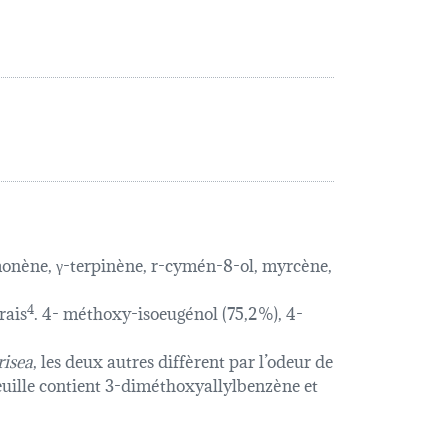
imonène, γ-terpinène, r-cymén-8-ol, myrcène,
rais
4
. 4- méthoxy-isoeugénol (75,2%), 4-
risea
, les deux autres diffèrent par l’odeur de
la feuille contient 3-diméthoxyallylbenzène et