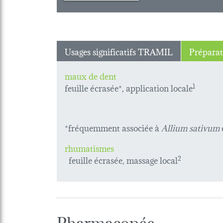
Usages significatifs TRAMIL
Préparat
maux de dent
feuille écrasée*, application
locale
1
*fréquemment associée à
Allium sativum
rhumatismes
feuille écrasée, massage local
2
Pharmacopée