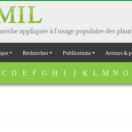
rche appliquée à l'usage populaire des plant
que
Recherches
Publications
Acteurs & p
C
D
E
F
G
H
I
J
K
L
M
N
O