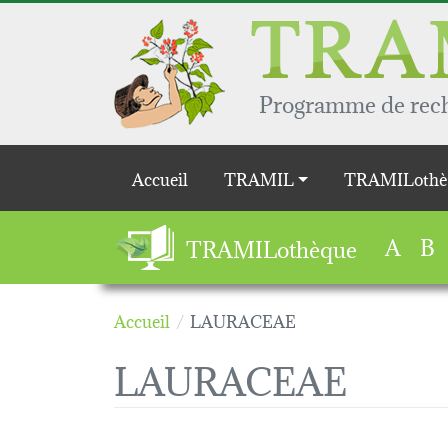
Aller au contenu principal
Programme de reche
Main navigation
Accueil
TRAMIL
TRAMILothè
A
B
TRAMILothèque
Accueil
LAURACEAE
LAURACEAE