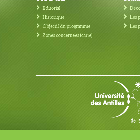
Editorial
Déco
Historique
Les 
Objectif du programme
Les 
Footer menu
Zones concernées (carte)
© Copyright 2017 TRAMIL tous droits réservés