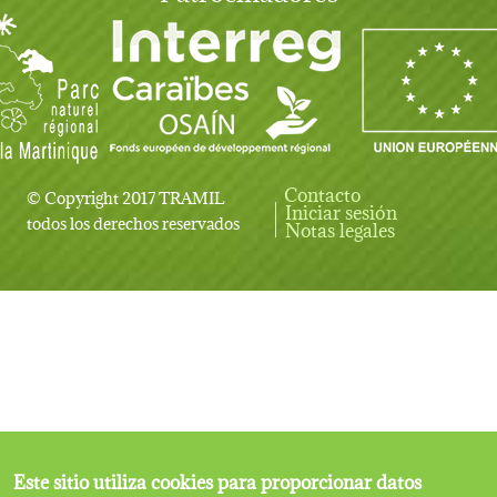
Contacto
© Copyright 2017 TRAMIL
Iniciar sesión
User account menu
todos los derechos reservados
Notas legales
Este sitio utiliza cookies para proporcionar datos