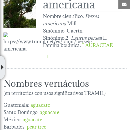
americana
C
Nombre científico:
Persea
americana
Mill.
Sinónimo:
Gaertn.
Sinónimo 2:
Laurus persea
L.
Familia botánica
:
LAURACEAE
Nombres vernáculos
(en territorios con usos significativos TRAMIL)
Guatemala:
aguacate
Santo Domingo:
aguacate
México:
aguacate
Barbados:
pear tree