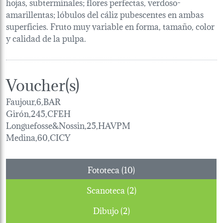
hojas, subterminales; flores perfectas, verdoso-
amarillentas; lóbulos del cáliz pubescentes en ambas
superficies. Fruto muy variable en forma, tamaño, color
y calidad de la pulpa.
Voucher(s)
Faujour,6,BAR
Girón,245,CFEH
Longuefosse&Nossin,25,HAVPM
Medina,60,CICY
Fototeca (10)
Scanoteca (2)
Dibujo (2)