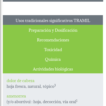
Usos tradicionales significativos TRAMIL
Preparación y Dosificación
Recomendaciones
Toxicidad
Química
Actividades biológicas
dolor de cabeza
hoja fresca, natural, tópico
3
amenorrea
(y/o abortivo) : hoja, decocción, vía oral
1