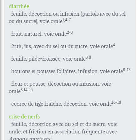
diarrhée
feuille, décoction ou infusion (parfois avec du sel
ou du sucre), voie orale
1,4-7
fruit, naturel, voie orale
2-3
fruit, jus, avec du sel ou du sucre, voie orale
4
feuille, pilée-froissée, voie orale
3,8
boutons et pousses foliaires, infusion, voie orale
8-13
fleur et pousse, décoction ou infusion, voie
orale
3,14-15
écorce de tige fraîche, décoction, voie orale
16-18
crise de nerfs
feuille, décoction avec du sel et du sucre, voie
orale, et friction en association fréquente avec
Annona muricata
1