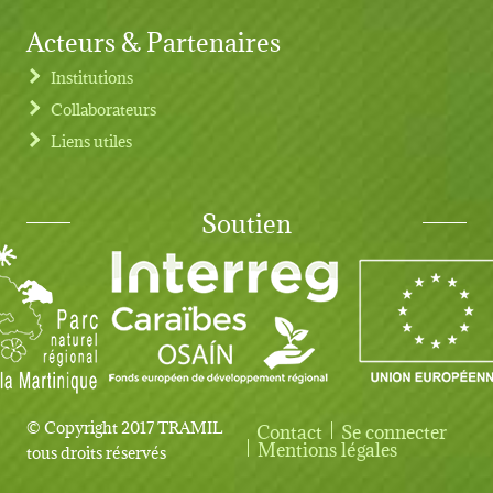
Acteurs & Partenaires
Institutions
Collaborateurs
Liens utiles
Soutien
© Copyright 2017 TRAMIL
Contact
Se connecter
User account menu
Mentions légales
tous droits réservés