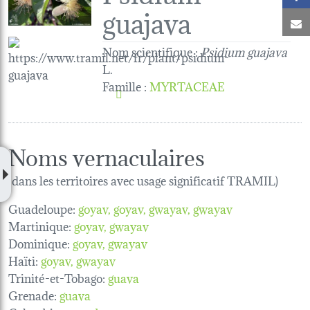
guajava
C
Nom scientifique :
Psidium guajava
L.
Famille
:
MYRTACEAE
Noms vernaculaires
(dans les territoires avec usage significatif TRAMIL)
Guadeloupe:
goyav
goyav
gwayav
gwayav
Martinique:
goyav
gwayav
Dominique:
goyav
gwayav
Haïti:
goyav
gwayav
Trinité-et-Tobago:
guava
Grenade:
guava