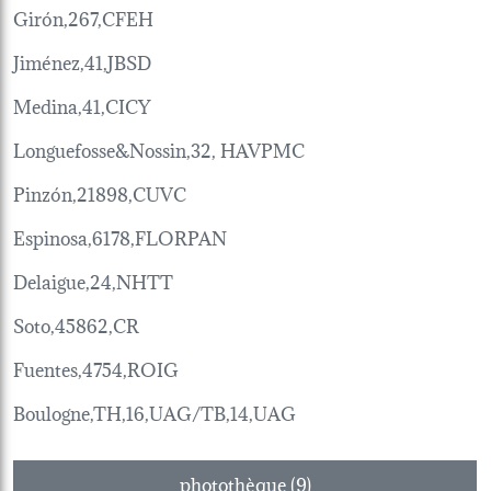
Girón,267,CFEH
Jiménez,41,JBSD
Medina,41,CICY
Longuefosse&Nossin,32, HAVPMC
Pinzón,21898,CUVC
Espinosa,6178,FLORPAN
Delaigue,24,NHTT
Soto,45862,CR
Fuentes,4754,ROIG
Boulogne,TH,16,UAG/TB,14,UAG
photothèque (9)