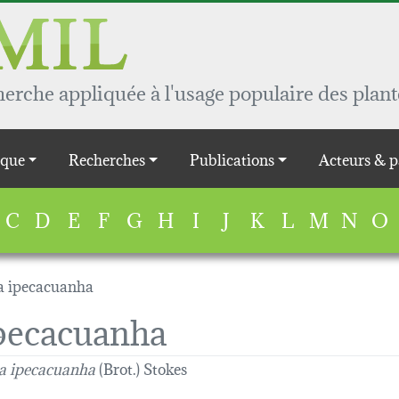
rche appliquée à l'usage populaire des plant
que
Recherches
Publications
Acteurs & p
C
D
E
F
G
H
I
J
K
L
M
N
O
a ipecacuanha
ipecacuanha
ia ipecacuanha
(Brot.) Stokes