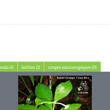
dessin (1)
herbier (1)
coupes microscopiques (0)