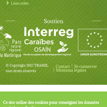
Liens utiles
Soutien
© Copyright 2017 TRAMIL
Contact
Se connecter
User account menu
Mentions légales
tous droits réservés
Ce site utilise des cookies pour renseigner les données