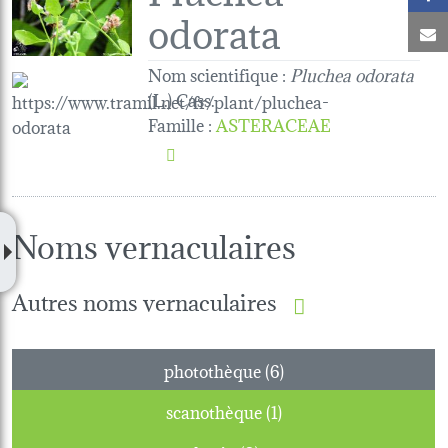
odorata
C
Nom scientifique :
Pluchea odorata
(L.) Cass.
Famille
:
ASTERACEAE
Noms vernaculaires
Autres noms vernaculaires
photothèque (6)
scanothèque (1)