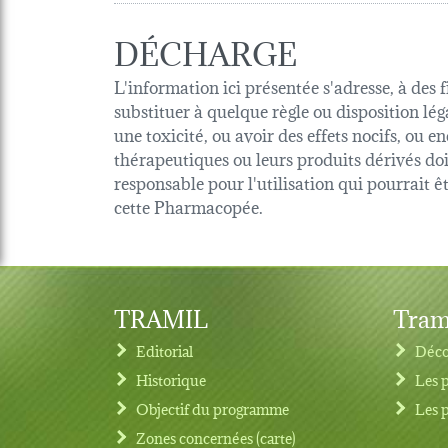
DÉCHARGE
L'information ici présentée s'adresse, à des 
substituer à quelque règle ou disposition lég
une toxicité, ou avoir des effets nocifs, ou
thérapeutiques ou leurs produits dérivés d
responsable pour l'utilisation qui pourrait 
cette Pharmacopée.
TRAMIL
Tram
Editorial
Déco
Historique
Les 
Objectif du programme
Les 
Footer menu
Zones concernées (carte)