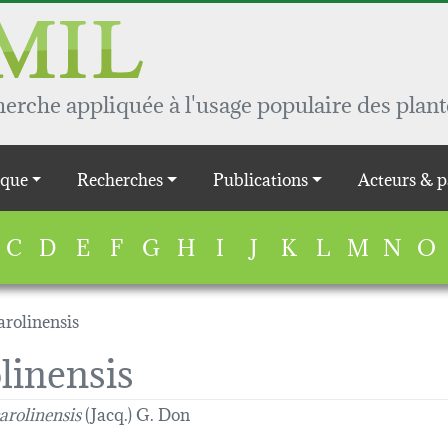
rche appliquée à l'usage populaire des plant
que
Recherches
Publications
Acteurs & p
C
D
E
F
G
H
I
J
K
L
M
N
O
arolinensis
linensis
arolinensis
(Jacq.) G. Don