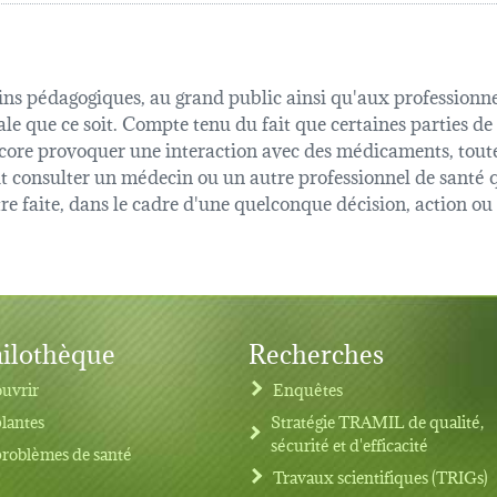
fins pédagogiques, au grand public ainsi qu'aux professionnel
ale que ce soit. Compte tenu du fait que certaines parties de
 encore provoquer une interaction avec des médicaments, tout
oit consulter un médecin ou un autre professionnel de sant
être faite, dans le cadre d'une quelconque décision, action o
ilothèque
Recherches
uvrir
Enquêtes
plantes
Stratégie TRAMIL de qualité,
sécurité et d'efficacité
problèmes de santé
Travaux scientifiques (TRIGs)