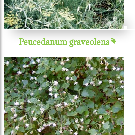
Peucedanum graveolens