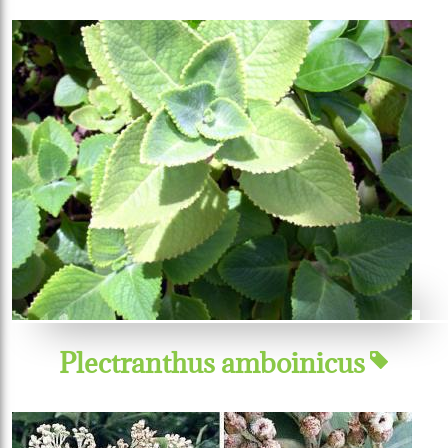
Plectranthus amboinicus