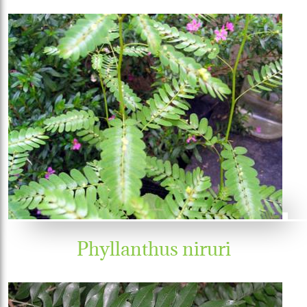
Phyllanthus niruri