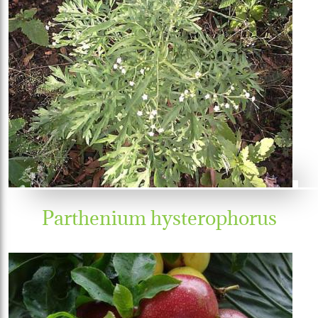
Parthenium hysterophorus