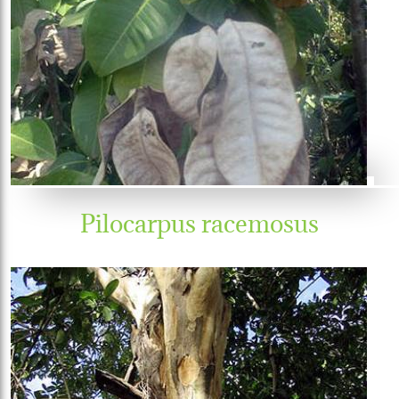
Pilocarpus racemosus