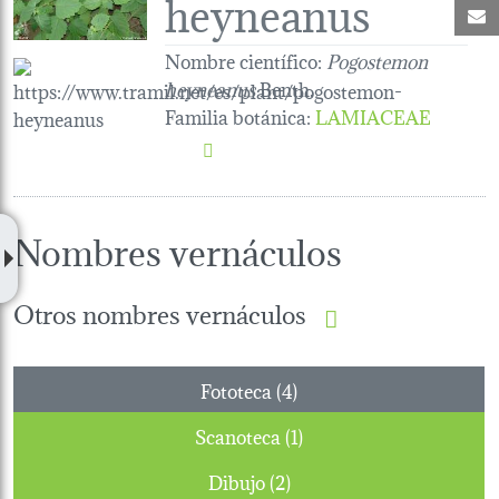
heyneanus
C
Nombre científico:
Pogostemon
heyneanus
Benth.
Familia botánica
:
LAMIACEAE
Nombres vernáculos
Otros nombres vernáculos
Fototeca (4)
Scanoteca (1)
Dibujo (2)