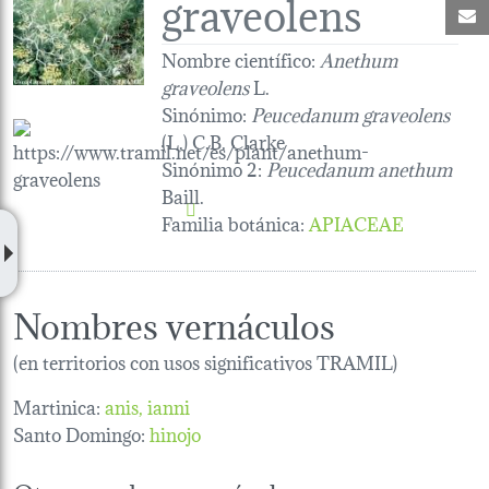
graveolens
C
Nombre científico:
Anethum
graveolens
L.
Sinónimo:
Peucedanum graveolens
(L.) C.B. Clarke
Sinónimo 2:
Peucedanum anethum
Baill.
Familia botánica
:
APIACEAE
Nombres vernáculos
(en territorios con usos significativos TRAMIL)
Martinica:
anis
ianni
Santo Domingo:
hinojo