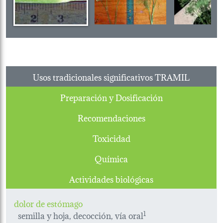
Usos tradicionales significativos TRAMIL
Preparación y Dosificación
Recomendaciones
Toxicidad
Química
Actividades biológicas
dolor de estómago
semilla y hoja, decocción, vía oral
1