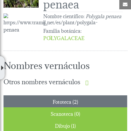
penaea
C
Nombre científico:
Polygala penaea
L.
Familia botánica
:
POLYGALACEAE
Nombres vernáculos
Otros nombres vernáculos
Fototeca (2)
Scanoteca (0)
Dibujo (1)