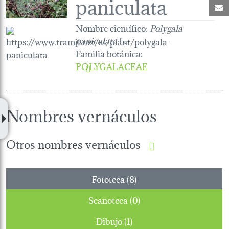
paniculata
C
Nombre científico:
Polygala
paniculata
L.
Familia botánica
:
POLYGALACEAE
Nombres vernáculos
Otros nombres vernáculos
Fototeca (8)
Scanoteca (0)
Dibujo (1)