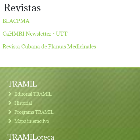
Revistas
BLACPMA
CaHMRI Newsletter - UTT
Revista Cubana de Plantas Medicinales
TRAMIL
Editorial TRAMIL
Historial
Programa TRAMIL
Mapa interactivo
TRAMILoteca