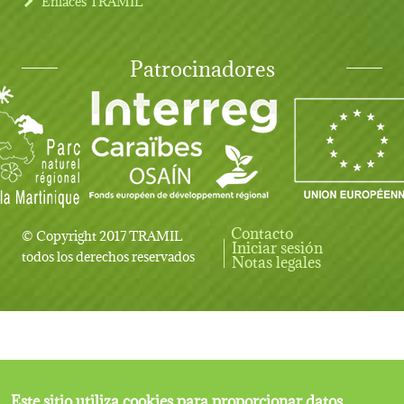
Enlaces TRAMIL
Patrocinadores
Contacto
© Copyright 2017 TRAMIL
Iniciar sesión
User account menu
todos los derechos reservados
Notas legales
Este sitio utiliza cookies para proporcionar datos