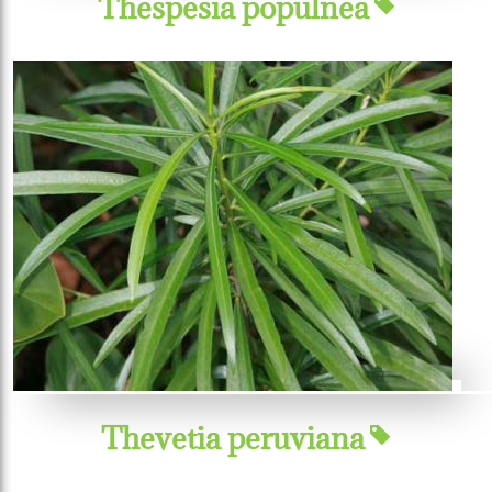
Thespesia populnea
Thevetia peruviana