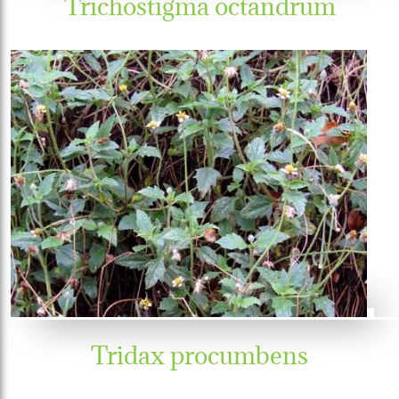
Trichostigma octandrum
Tridax procumbens