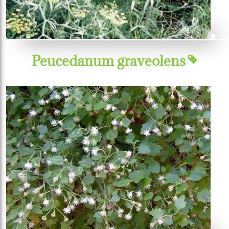
Peucedanum graveolens