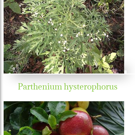
Parthenium hysterophorus