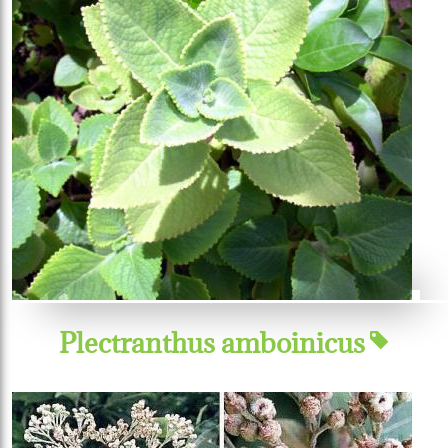
Plectranthus amboinicus