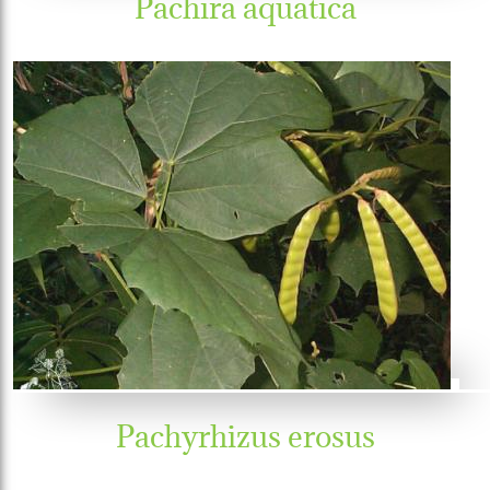
Pachira aquatica
Pachyrhizus erosus