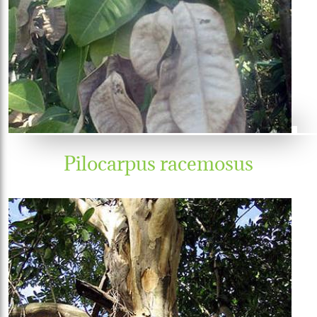
Pilocarpus racemosus