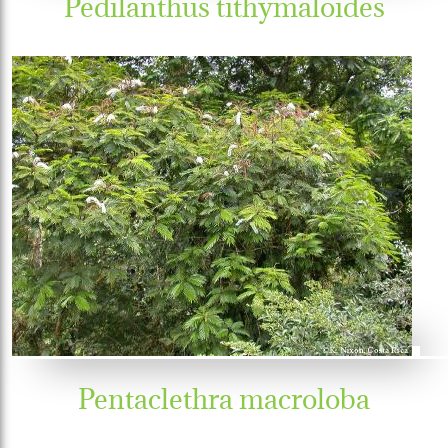
Pedilanthus tithymaloides
Pentaclethra macroloba