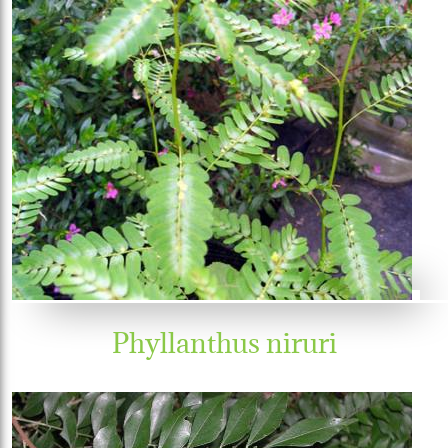
Phyllanthus niruri