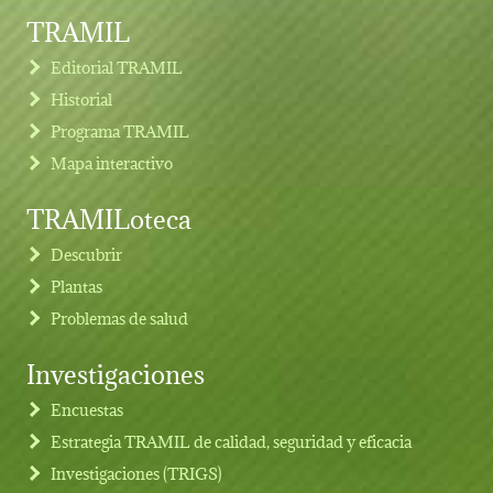
TRAMIL
Editorial TRAMIL
Historial
Programa TRAMIL
Mapa interactivo
TRAMILoteca
Descubrir
Plantas
Problemas de salud
Investigaciones
Footer menu
Encuestas
Estrategia TRAMIL de calidad, seguridad y eficacia
Investigaciones (TRIGS)