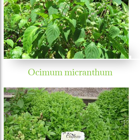
Ocimum micranthum