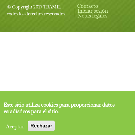
Contacto
© Copyright 2017 TRAMIL
Iniciar sesión
User account menu
todos los derechos reservados
Notas legales
Este sitio utiliza cookies para proporcionar datos
estadísticos para el sitio.
Aceptar
Rechazar