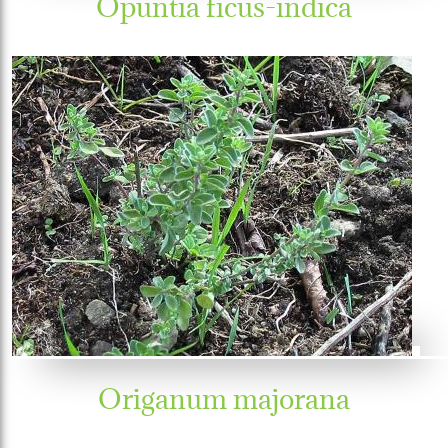
Opuntia ficus-indica
Origanum majorana