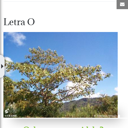
C
Letra O