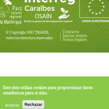
Contacto
© Copyright 2017 TRAMIL
Iniciar sesión
User account menu
todos los derechos reservados
Notas legales
Este sitio utiliza cookies para proporcionar datos
estadísticos para el sitio.
Aceptar
Rechazar