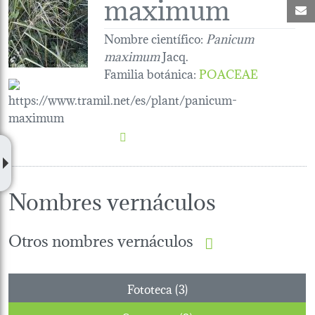
maximum
C
Nombre científico:
Panicum
maximum
Jacq.
Familia botánica
:
POACEAE
Nombres vernáculos
Otros nombres vernáculos
Fototeca (3)