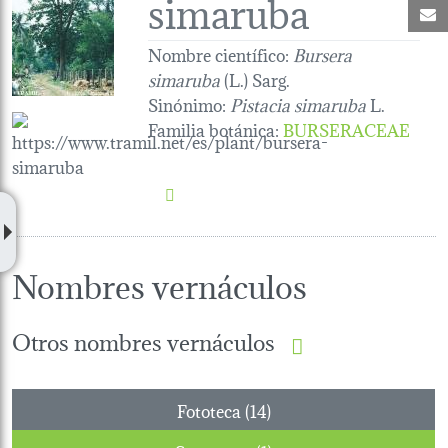
simaruba
C
Nombre científico:
Bursera
simaruba
(L.) Sarg.
Sinónimo:
Pistacia simaruba
L.
Familia botánica
:
BURSERACEAE
Nombres vernáculos
Otros nombres vernáculos
Fototeca (14)