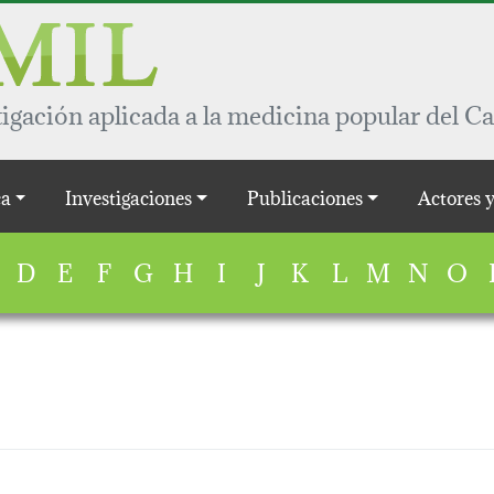
igación aplicada a la medicina popular del Ca
a
Investigaciones
Publicaciones
Actores 
D
E
F
G
H
I
J
K
L
M
N
O