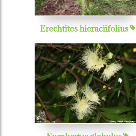
Erechtites hieraciifolius
Eucalyptus globulus