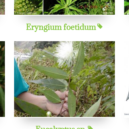
Eryngium foetidum
Eucalyptus sp.