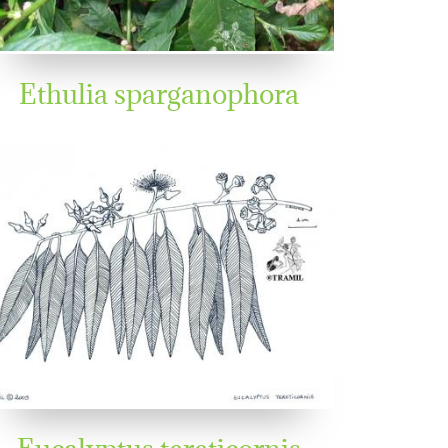
Ethulia sparganophora
Eucalyptus tereticornis