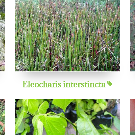
Eleocharis interstincta