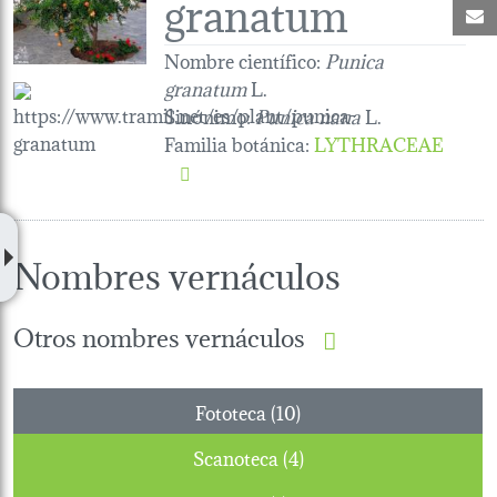
granatum
C
Nombre científico:
Punica
granatum
L.
Sinónimo:
Punica nana
L.
Familia botánica
:
LYTHRACEAE
Nombres vernáculos
Otros nombres vernáculos
Fototeca (10)
Scanoteca (4)