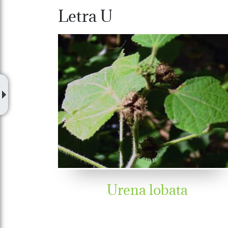
Letra U
Urena lobata