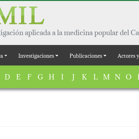
igación aplicada a la medicina popular del Ca
a
Investigaciones
Publicaciones
Actores 
D
E
F
G
H
I
J
K
L
M
N
O