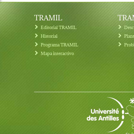
TRAMIL
TRAM
Editorial TRAMIL
Desc
Historial
Plan
Programa TRAMIL
Prob
Footer menu
Mapa interactivo