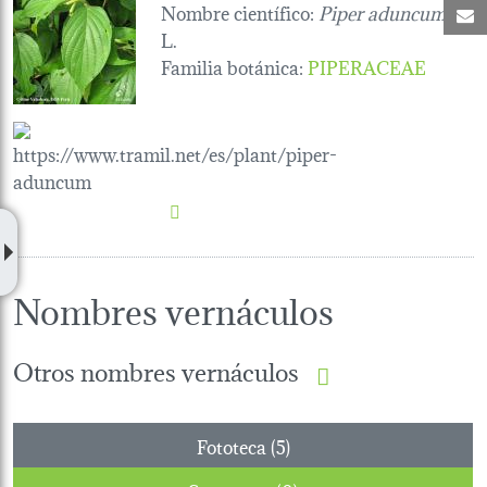
Nombre científico:
Piper aduncum
C
L.
Familia botánica
:
PIPERACEAE
Nombres vernáculos
Otros nombres vernáculos
Fototeca (5)