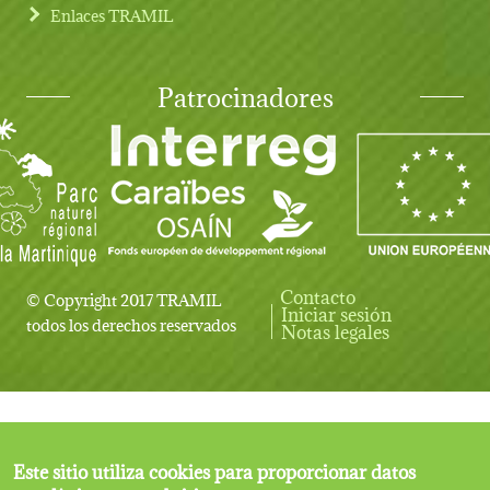
Enlaces TRAMIL
Patrocinadores
Contacto
© Copyright 2017 TRAMIL
Iniciar sesión
User account menu
todos los derechos reservados
Notas legales
Este sitio utiliza cookies para proporcionar datos