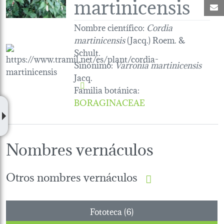
martinicensis
C
Nombre científico:
Cordia
martinicensis
(Jacq.) Roem. &
Schult.
Sinónimo:
Varronia martinicensis
Jacq.
Familia botánica
:
BORAGINACEAE
Nombres vernáculos
Otros nombres vernáculos
Fototeca (6)