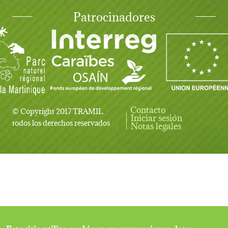
Patrocinadores
Contacto
© Copyright 2017 TRAMIL
Iniciar sesión
User account menu
todos los derechos reservados
Notas legales