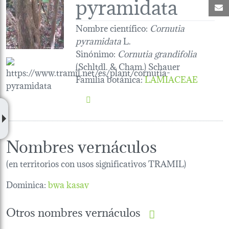
pyramidata
C
Nombre científico:
Cornutia
pyramidata
L.
Sinónimo:
Cornutia grandifolia
(Schltdl. & Cham.) Schauer
Familia botánica
:
LAMIACEAE
Nombres vernáculos
(en territorios con usos significativos TRAMIL)
Dominica:
bwa kasav
Otros nombres vernáculos