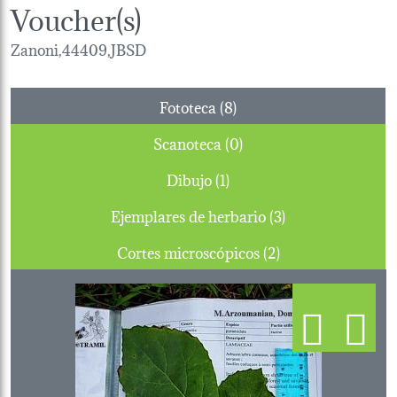
Voucher(s)
Zanoni,44409,JBSD
Fototeca (8)
Scanoteca (0)
Dibujo (1)
Ejemplares de herbario (3)
Cortes microscópicos (2)