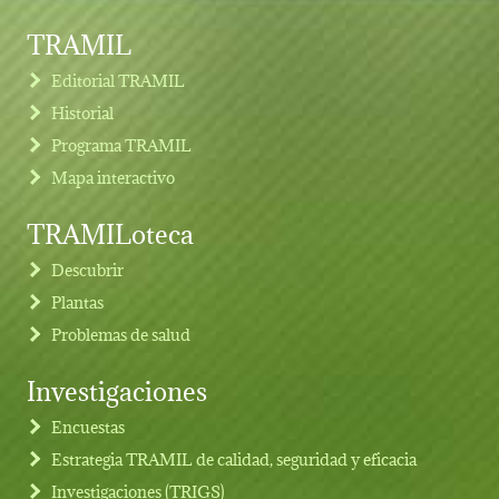
TRAMIL
Editorial TRAMIL
Historial
Programa TRAMIL
Mapa interactivo
TRAMILoteca
Descubrir
Plantas
Problemas de salud
Investigaciones
Footer menu
Encuestas
Estrategia TRAMIL de calidad, seguridad y eficacia
Investigaciones (TRIGS)