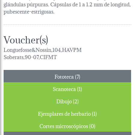
glándulas púrpuras. Cápsulas de 1 a 1.2 mm de longitud,
pubescente-estrigosas.
Voucher(s)
Longuefosse&Nossin,104,HAVPM
Soberats,90-07,CIFMT
Fototeca (7)
Scanoteca (1)
Dibujo (2)
Ejemplares de herbario (1)
Cortes microscópicos (0)