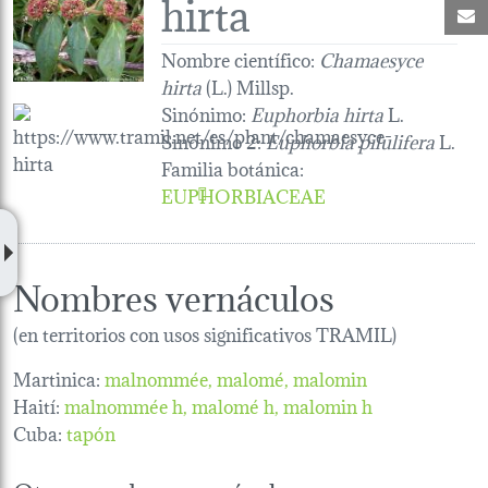
hirta
C
Nombre científico:
Chamaesyce
hirta
(L.) Millsp.
Sinónimo:
Euphorbia hirta
L.
Sinónimo 2:
Euphorbia pilulifera
L.
Familia botánica
:
EUPHORBIACEAE
Nombres vernáculos
(en territorios con usos significativos TRAMIL)
Martinica:
malnommée
malomé
malomin
Haití:
malnommée h
malomé h
malomin h
Cuba:
tapón