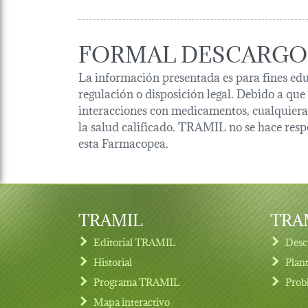
FORMAL DESCARGO
La información presentada es para fines edu
regulación o disposición legal. Debido a que
interacciones con medicamentos, cualquiera 
la salud calificado. TRAMIL no se hace resp
esta Farmacopea.
TRAMIL
TRAM
Editorial TRAMIL
Desc
Historial
Plan
Programa TRAMIL
Prob
Footer menu
Mapa interactivo