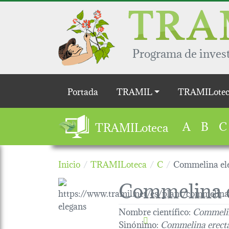
Pasar al contenido principal
Programa de invest
Main navigation
Portada
TRAMIL
TRAMILotec
A
B
C
TRAMILoteca
Inicio
TRAMILoteca
C
Commelina el
Commelina 
Nombre científico:
Commelin
Sinónimo:
Commelina erect