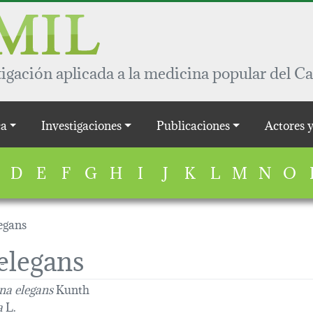
igación aplicada a la medicina popular del Ca
a
Investigaciones
Publicaciones
Actores 
D
E
F
G
H
I
J
K
L
M
N
O
egans
elegans
a elegans
Kunth
a
L.