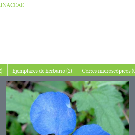
INACEAE
o (2)
Ejemplares de herbario (2)
Cortes micros