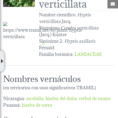
verticillata
C
Nombre científico:
Hyptis
verticillata
Jacq.
Sinónimo:
Condea verticillata
(Jacq.) Kuntze
Sinónimo 2:
Hyptis axillaris
Fernald
Familia botánica
:
LAMIACEAE
Nombres vernáculos
(en territorios con usos significativos TRAMIL)
Nicaragua:
escobilla
hierba del dolor
trébol de monte
Panamá:
hierba de zorra