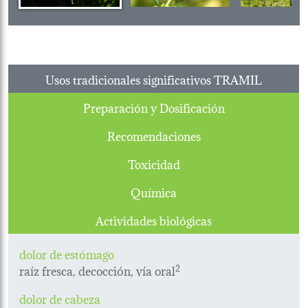
Usos tradicionales significativos TRAMIL
Preparación y Dosificación
Recomendaciones
Toxicidad
Química
Actividades biológicas
dolor de estómago
raíz fresca, decocción, vía oral
2
dolor de cabeza