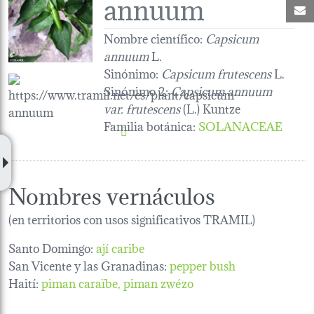
annuum
C
Nombre científico:
Capsicum
annuum
L.
Sinónimo:
Capsicum frutescens
L.
Sinónimo 2:
Capsicum annuum
var. frutescens
(L.) Kuntze
Familia botánica
:
SOLANACEAE
Nombres vernáculos
(en territorios con usos significativos TRAMIL)
Santo Domingo:
ají caribe
San Vicente y las Granadinas:
pepper bush
Haití:
piman caraïbe
piman zwézo