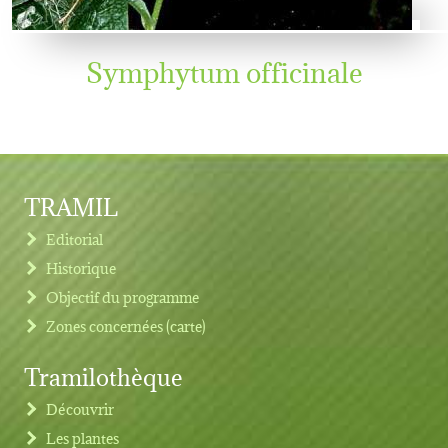
Symphytum officinale
TRAMIL
Editorial
Historique
Objectif du programme
Zones concernées (carte)
Tramilothèque
Découvrir
Les plantes