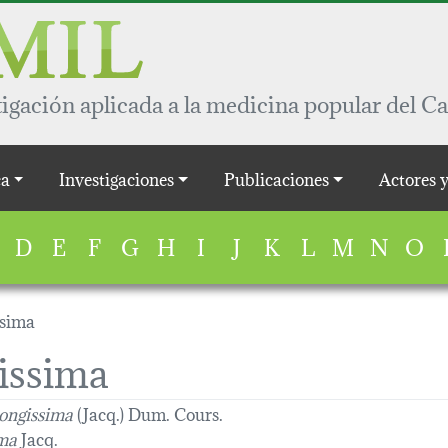
igación aplicada a la medicina popular del Ca
a
Investigaciones
Publicaciones
Actores 
D
E
F
G
H
I
J
K
L
M
N
O
ssima
gissima
longissima
(Jacq.) Dum. Cours.
ima
Jacq.