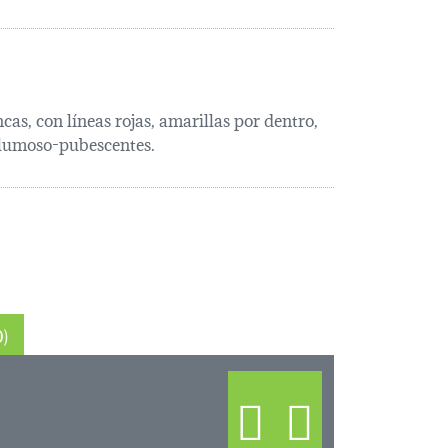
as, con líneas rojas, amarillas por dentro,
 plumoso-pubescentes.
ópicos (0)