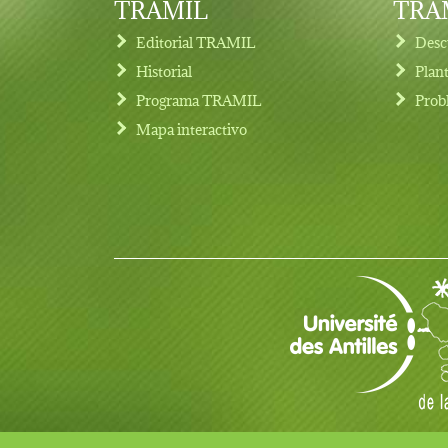
TRAMIL
TRAM
Editorial TRAMIL
Desc
Historial
Plan
Programa TRAMIL
Prob
Footer menu
Mapa interactivo
© Copyright 2017 TRAMIL todos los derechos rese