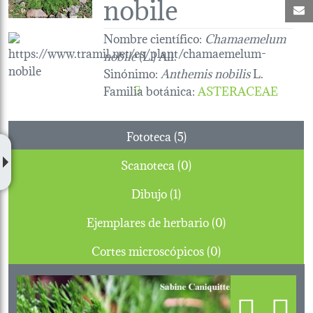
nobile
C
Nombre científico:
Chamaemelum
nobile
(L.) All.
Sinónimo:
Anthemis nobilis
L.
Familia botánica
:
ASTERACEAE
Fototeca (5)
Scanoteca (0)
Dibujo (1)
Ejemplares de herbario (0)
Cortes microscópicos (0)