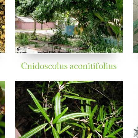
Cnidoscolus aconitifolius