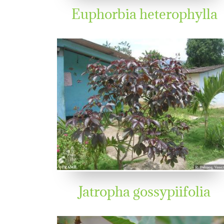
Euphorbia heterophylla
Jatropha gossypiifolia