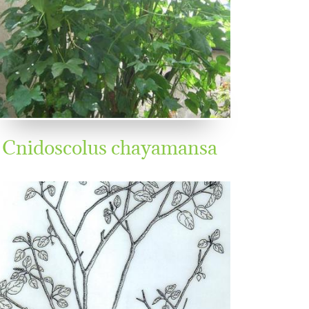
Cnidoscolus chayamansa