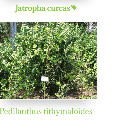
Jatropha curcas
Pedilanthus tithymaloides