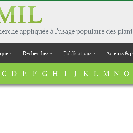
rche appliquée à l'usage populaire des plant
que
Recherches
Publications
Acteurs & p
C
D
E
F
G
H
I
J
K
L
M
N
O