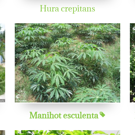
Hura crepitans
Manihot esculenta