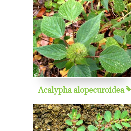
Acalypha alopecuroidea