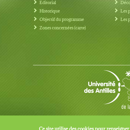
Editorial
Déco
Historique
Les 
Objectif du programme
Les 
Footer menu
Zones concernées (carte)
© Copyright 2017 TRAMIL tous droits réservés
Ce site utilise des cookies pour renseigner