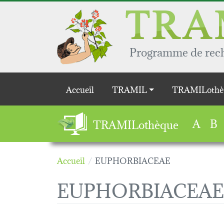
Aller au contenu principal
Programme de reche
Main navigation
Accueil
TRAMIL
TRAMILothè
A
B
TRAMILothèque
Accueil
EUPHORBIACEAE
EUPHORBIACEAE