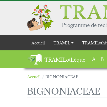
Aller au contenu principal
Programme de reche
Main navigation
Accueil
TRAMIL
TRAMILothè
A
B
TRAMILothèque
Accueil
BIGNONIACEAE
BIGNONIACEAE