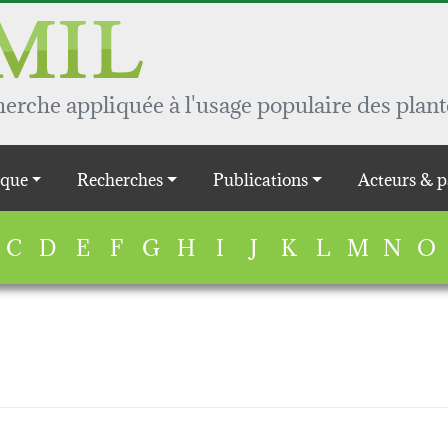
rche appliquée à l'usage populaire des plant
que
Recherches
Publications
Acteurs & p
C
D
E
F
G
H
I
J
K
L
M
N
O