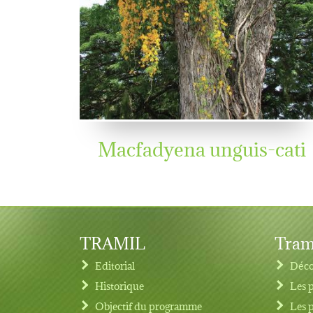
Macfadyena unguis-cati
TRAMIL
Tram
Editorial
Déco
Historique
Les 
Objectif du programme
Les 