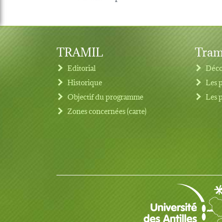
TRAMIL
Tram
Editorial
Déco
Historique
Les 
Objectif du programme
Les 
Footer menu
Zones concernées (carte)