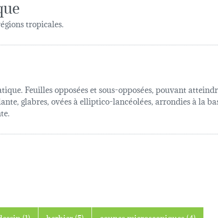
que
régions tropicales.
atique. Feuilles opposées et sous-opposées, pouvant atteindr
llante, glabres, ovées à elliptico-lancéolées, arrondies à la 
te.
dessin (1)
herbier (5)
coupes microscopiques (4)