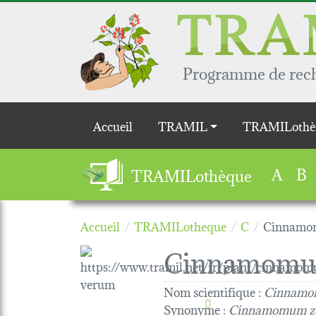
Aller au contenu principal
Programme de reche
Main navigation
Accueil
TRAMIL
TRAMILothè
A
B
TRAMILothèque
Accueil
TRAMILotheque
C
Cinnamo
Cinnamomu
Nom scientifique :
Cinnamo
Synonyme :
Cinnamomum z