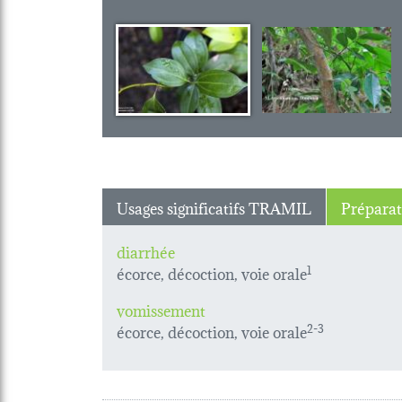
Usages significatifs TRAMIL
Préparat
diarrhée
écorce, décoction, voie orale
1
vomissement
écorce, décoction, voie orale
2-3