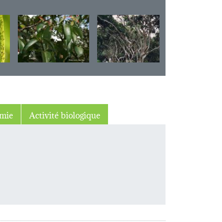
mie
Activité biologique