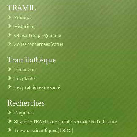
TRAMIL
Editorial
Historique
Objectif du programme
Zones concernées (carte)
Tramilothèque
Découvrir
Les plantes
Les problèmes de santé
Recherches
Footer menu
Enquêtes
Stratégie TRAMIL de qualité, sécurité et d'efficacité
Travaux scientifiques (TRIGs)