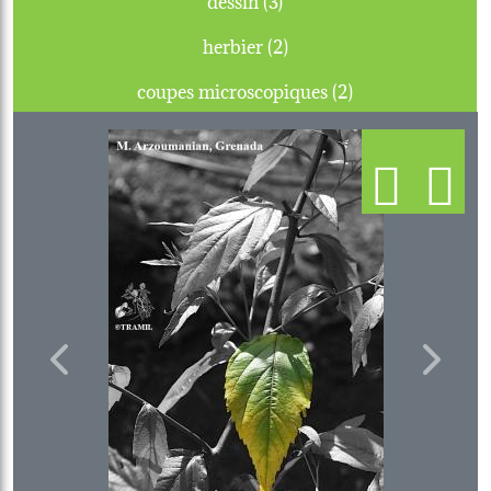
herbier (2)
coupes microscopiques (2)
Previous
Next