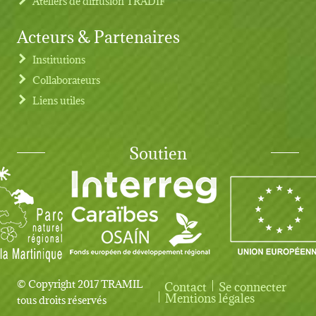
Ateliers de diffusion TRADIF
Acteurs & Partenaires
Institutions
Collaborateurs
Liens utiles
Soutien
© Copyright 2017 TRAMIL
Contact
Se connecter
User account menu
Mentions légales
tous droits réservés