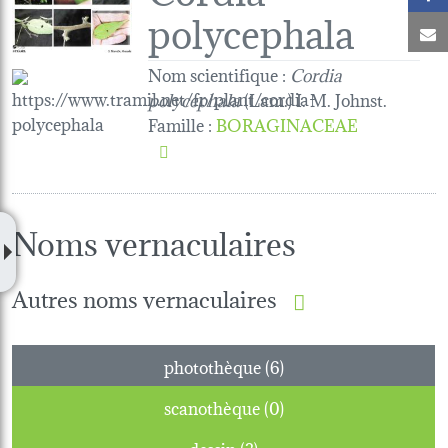
polycephala
C
Nom scientifique :
Cordia
polycephala
(Lam.) I. M. Johnst.
Famille
:
BORAGINACEAE
Noms vernaculaires
Autres noms vernaculaires
photothèque (6)
scanothèque (0)
dessin (3)