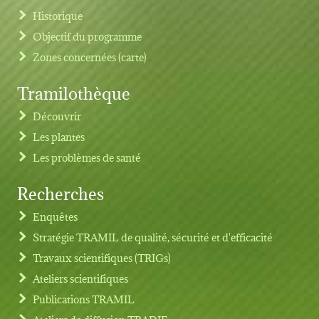
Historique
Objectif du programme
Zones concernées (carte)
Tramilothèque
Découvrir
Les plantes
Les problèmes de santé
Recherches
Footer menu
Enquêtes
Stratégie TRAMIL de qualité, sécurité et d'efficacité
Travaux scientifiques (TRIGs)
Ateliers scientifiques
Publications TRAMIL