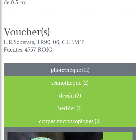
de 0.5 cm.
Voucher(s)
L.R.Soberats, TR90-06, C.I.F.M.T
Fuentes, 4757, ROIG
photothèque (11)
scanothèque (2)
dessin (2)
herbier (1)
coupes microscopiques (2)