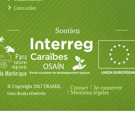
Liens utiles
Soutien
© Copyright 2017 TRAMIL
Contact
Se connecter
User account menu
Mentions légales
tous droits réservés