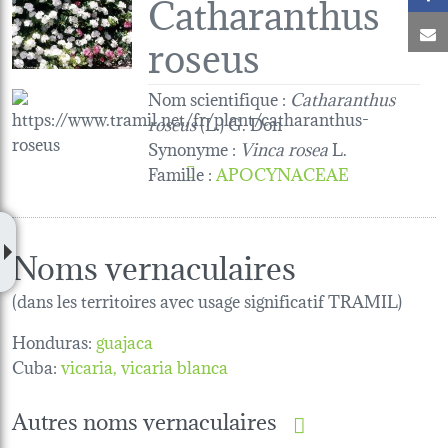
Catharanthus
C
roseus
Nom scientifique :
Catharanthus
roseus
(L.) G. Don
Synonyme :
Vinca rosea
L.
Famille
:
APOCYNACEAE
Noms vernaculaires
(dans les territoires avec usage significatif TRAMIL)
Honduras:
guajaca
Cuba:
vicaria
vicaria blanca
Autres noms vernaculaires