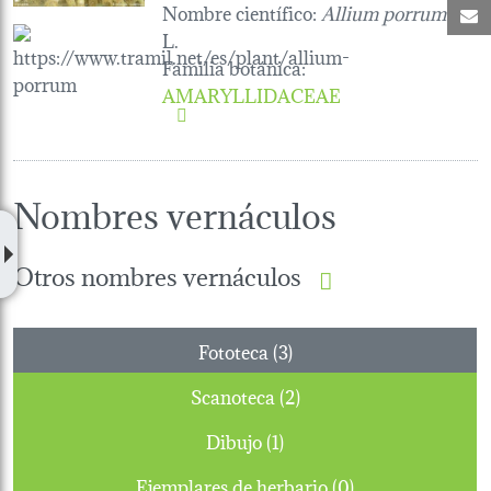
Nombre científico:
Allium porrum
C
L.
Familia botánica
:
AMARYLLIDACEAE
Nombres vernáculos
Otros nombres vernáculos
Fototeca (3)
Scanoteca (2)
Dibujo (1)
Ejemplares de herbario (0)