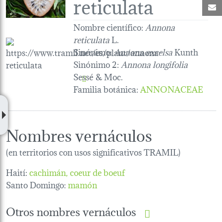
reticulata
C
Nombre científico:
Annona
reticulata
L.
Sinónimo:
Annona excelsa
Kunth
Sinónimo 2:
Annona longifolia
Sessé & Moc.
Familia botánica
:
ANNONACEAE
Nombres vernáculos
(en territorios con usos significativos TRAMIL)
Haití:
cachimán
coeur de boeuf
Santo Domingo:
mamón
Otros nombres vernáculos