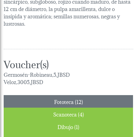
sincárpico, subgloboso, rojizo cuando maduro, de hasta
12 cm de diámetro, la pulpa amarillenta, dulce o
insípida y aromática; semillas numerosas, negras y
lustrosas.
Voucher(s)
Germosén-Robineau,5,JBSD
Veloz,3005,JBSD
Fototeca (12)
Scanoteca (4)
Dibujo (1)