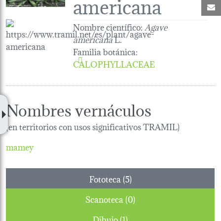
americana
C
Nombre científico:
Agave
americana
L.
Familia botánica
:
CALOPHYLLACEAE
Nombres vernáculos
(en territorios con usos significativos TRAMIL)
mamey
Fototeca (5)
Scanoteca (0)
Dibujo (1)