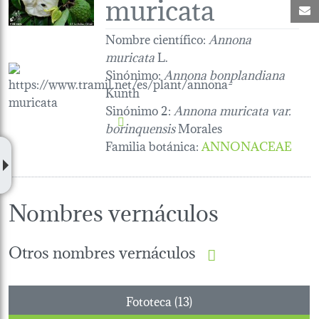
muricata
C
Nombre científico:
Annona
muricata
L.
Sinónimo:
Annona bonplandiana
Kunth
Sinónimo 2:
Annona muricata var.
borinquensis
Morales
Familia botánica
:
ANNONACEAE
Nombres vernáculos
Otros nombres vernáculos
Fototeca (13)