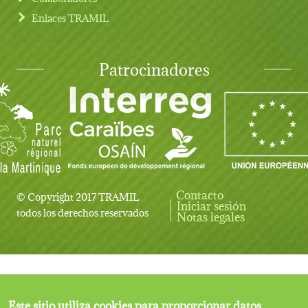
Enlaces TRAMIL
Patrocinadores
Contacto
© Copyright 2017 TRAMIL
Iniciar sesión
User account menu
todos los derechos reservados
Notas legales
Este sitio utiliza cookies para proporcionar datos