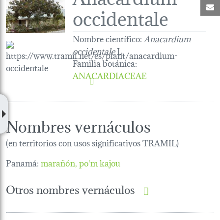
C
occidentale
Nombre científico:
Anacardium
occidentale
L.
Familia botánica
:
ANACARDIACEAE
Nombres vernáculos
(en territorios con usos significativos TRAMIL)
Panamá:
marañón
po'm kajou
Otros nombres vernáculos