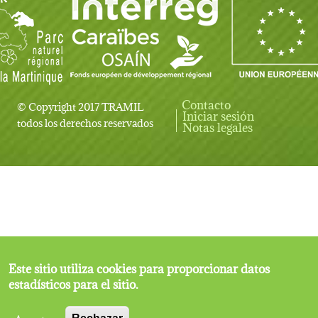
Contacto
© Copyright 2017 TRAMIL
Iniciar sesión
User account menu
todos los derechos reservados
Notas legales
Este sitio utiliza cookies para proporcionar datos
estadísticos para el sitio.