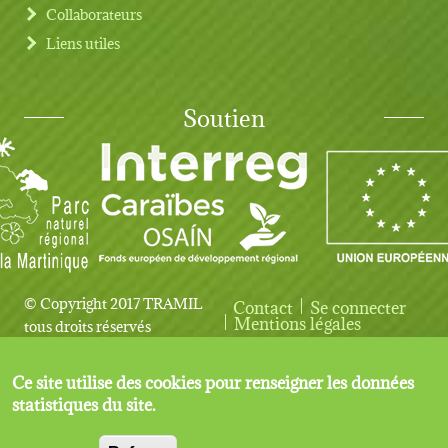
Collaborateurs
Liens utiles
Soutien
© Copyright 2017 TRAMIL
Contact
Se connecter
User account menu
Mentions légales
tous droits réservés
Ce site utilise des cookies pour renseigner les données
statistiques du site.